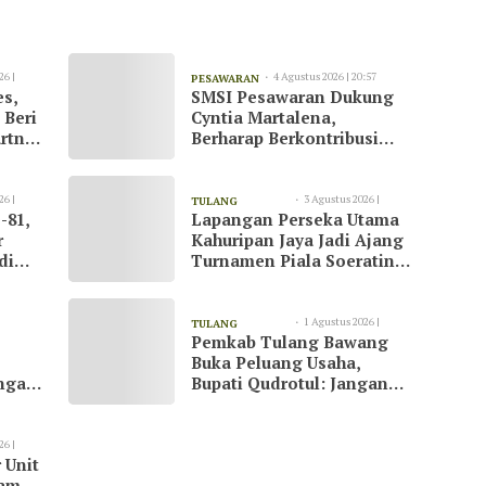
26 |
4 Agustus 2026 | 20:57
PESAWARAN
es,
SMSI Pesawaran Dukung
 Beri
Cyntia Martalena,
rtner
Berharap Berkontribusi
ah
untuk KNMP Pesawaran
26 |
3 Agustus 2026 |
TULANG
-81,
Lapangan Perseka Utama
13:09
BAWANG
r
Kahuripan Jaya Jadi Ajang
di
Turnamen Piala Soeratin
at
di Tulang Bawang
1 Agustus 2026 |
TULANG
Pemkab Tulang Bawang
23:07
BAWANG
Buka Peluang Usaha,
ngani
Bupati Qudrotul: Jangan
Hanya Jadi Penonton
26 |
 Unit
kam