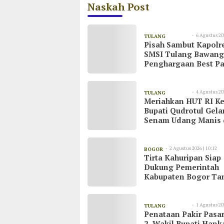
Naskah Post
6 Agustus 20
TULANG
Pisah Sambut Kapolr
08:55
BAWANG
SMSI Tulang Bawang
Penghargaan Best Pa
untuk AKBP Yuliansy
4 Agustus 20
TULANG
Meriahkan HUT RI Ke
20:51
BAWANG
Bupati Qudrotul Gela
Senam Udang Manis 
Kawasan Wisata Cak
Raya
2 Agustus 2026 | 10:12
BOGOR
Tirta Kahuripan Siap
Dukung Pemerintah
Kabupaten Bogor Ta
Dampak Kemarau
1 Agustus 20
TULANG
Penataan Pakir Pasar
23:03
BAWANG
2, Wakil Bupati Han