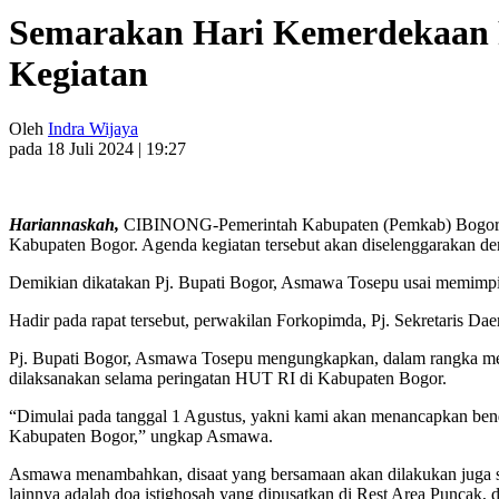
Semarakan Hari Kemerdekaan R
Kegiatan
Oleh
Indra Wijaya
pada 18 Juli 2024 | 19:27
Hariannaskah,
CIBINONG-Pemerintah Kabupaten (Pemkab) Bogor ak
Kabupaten Bogor. Agenda kegiatan tersebut akan diselenggarakan d
Demikian dikatakan Pj. Bupati Bogor, Asmawa Tosepu usai memimpin 
Hadir pada rapat tersebut, perwakilan Forkopimda, Pj. Sekretaris D
Pj. Bupati Bogor, Asmawa Tosepu mengungkapkan, dalam rangka me
dilaksanakan selama peringatan HUT RI di Kabupaten Bogor.
“Dimulai pada tanggal 1 Agustus, yakni kami akan menancapkan bende
Kabupaten Bogor,” ungkap Asmawa.
Asmawa menambahkan, disaat yang bersamaan akan dilakukan juga se
lainnya adalah doa istighosah yang dipusatkan di Rest Area Puncak, d