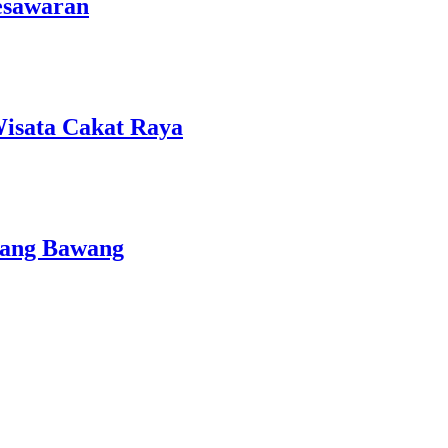
esawaran
isata Cakat Raya
lang Bawang