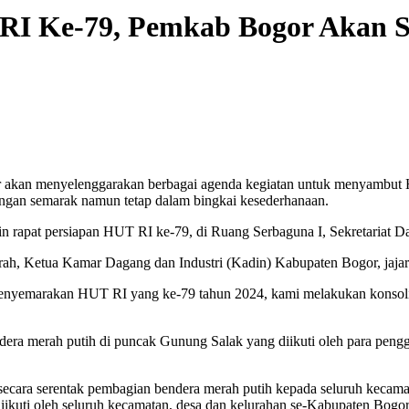
I Ke-79, Pemkab Bogor Akan S
an menyelenggarakan berbagai agenda kegiatan untuk menyambut Ha
engan semarak namun tetap dalam bingkai kesederhanaan.
rapat persiapan HUT RI ke-79, di Ruang Serbaguna I, Sekretariat Da
aerah, Ketua Kamar Dagang dan Industri (Kadin) Kabupaten Bogor, jaj
nyemarakan HUT RI yang ke-79 tahun 2024, kami melakukan konsolid
ra merah putih di puncak Gunung Salak yang diikuti oleh para penggia
cara serentak pembagian bendera merah putih kepada seluruh kecamat
iikuti oleh seluruh kecamatan, desa dan kelurahan se-Kabupaten Bogor 