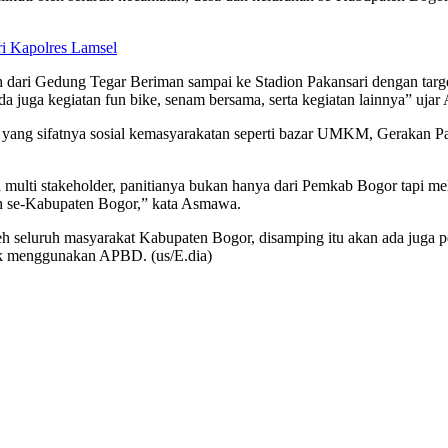
ri Kapolres Lamsel
ih dari Gedung Tegar Beriman sampai ke Stadion Pakansari dengan targe
uga kegiatan fun bike, senam bersama, serta kegiatan lainnya” uja
yang sifatnya sosial kemasyarakatan seperti bazar UMKM, Gerakan Pa
 multi stakeholder, panitianya bukan hanya dari Pemkab Bogor tapi me
ah se-Kabupaten Bogor,” kata Asmawa.
h seluruh masyarakat Kabupaten Bogor, disamping itu akan ada juga p
ak menggunakan APBD. (us/E.dia)