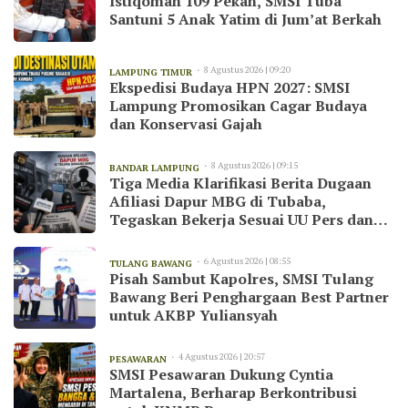
Istiqomah 109 Pekan, SMSI Tuba
Santuni 5 Anak Yatim di Jum’at Berkah
8 Agustus 2026 | 09:20
LAMPUNG TIMUR
Ekspedisi Budaya HPN 2027: SMSI
Lampung Promosikan Cagar Budaya
dan Konservasi Gajah
8 Agustus 2026 | 09:15
BANDAR LAMPUNG
Tiga Media Klarifikasi Berita Dugaan
Afiliasi Dapur MBG di Tubaba,
Tegaskan Bekerja Sesuai UU Pers dan
Kode Etik Jurnalistik
6 Agustus 2026 | 08:55
TULANG BAWANG
Pisah Sambut Kapolres, SMSI Tulang
Bawang Beri Penghargaan Best Partner
untuk AKBP Yuliansyah
4 Agustus 2026 | 20:57
PESAWARAN
SMSI Pesawaran Dukung Cyntia
Martalena, Berharap Berkontribusi