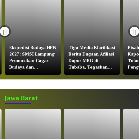
Ekspedisi Budaya HPN
Tiga Media Klarifikasi
Pisa
2027: SMSI Lampung
Berita Dugaan Afiliasi
Kapo
Promosikan Cagar
Dapur MBG di
Tula
Budaya dan
Tubaba, Tegaskan
Peng
Konservasi Gajah
Bekerja Sesuai UU
Part
Pers dan Kode Etik
Yuli
Jurnalistik
Jawa Barat