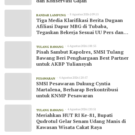
dan Konservasi Gajah
8 Agustus 2026 | 09:15
BANDAR LAMPUNG
Tiga Media Klarifikasi Berita Dugaan
Afiliasi Dapur MBG di Tubaba,
Tegaskan Bekerja Sesuai UU Pers dan
Kode Etik Jurnalistik
6 Agustus 2026 | 08:55
TULANG BAWANG
Pisah Sambut Kapolres, SMSI Tulang
Bawang Beri Penghargaan Best Partner
untuk AKBP Yuliansyah
4 Agustus 2026 | 20:57
PESAWARAN
SMSI Pesawaran Dukung Cyntia
Martalena, Berharap Berkontribusi
untuk KNMP Pesawaran
4 Agustus 2026 | 20:51
TULANG BAWANG
Meriahkan HUT RI Ke-81, Bupati
Qudrotul Gelar Senam Udang Manis di
Kawasan Wisata Cakat Raya