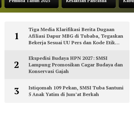
Pemuda Tahun 2025
Kesaktian Pancasila
Kabu
Tiga Media Klarifikasi Berita Dugaan
1
Afiliasi Dapur MBG di Tubaba, Tegaskan
Bekerja Sesuai UU Pers dan Kode Etik
Jurnalistik
Ekspedisi Budaya HPN 2027: SMSI
2
Lampung Promosikan Cagar Budaya dan
Konservasi Gajah
Istiqomah 109 Pekan, SMSI Tuba Santuni
3
5 Anak Yatim di Jum’at Berkah