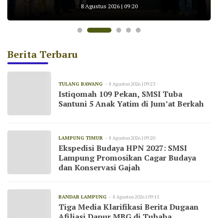
Bekerja Sesuai UU Pers dan Kode Etik
untuk AKBP Yuliansyah
KNMP Pesawaran
Konservasi Gajah
8 Agustus 2026 | 09:20
Jurnalistik
Berita Terbaru
TULANG BAWANG
8 Agustus 2026 | 09:23
Istiqomah 109 Pekan, SMSI Tuba
Santuni 5 Anak Yatim di Jum’at Berkah
LAMPUNG TIMUR
8 Agustus 2026 | 09:20
Ekspedisi Budaya HPN 2027: SMSI
Lampung Promosikan Cagar Budaya
dan Konservasi Gajah
BANDAR LAMPUNG
8 Agustus 2026 | 09:15
Tiga Media Klarifikasi Berita Dugaan
Afiliasi Dapur MBG di Tubaba,