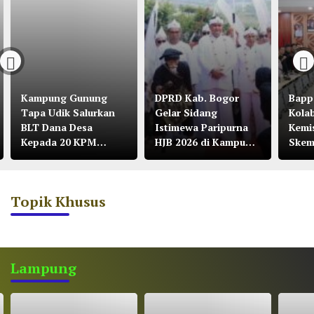
Kampung Gunung
DPRD Kab. Bogor
Bapp
Tapa Udik Salurkan
Gelar Sidang
Kola
BLT Dana Desa
Istimewa Paripurna
Kemi
Kepada 20 KPM
HJB 2026 di Kampung
Skem
Tahun 2026
Citalahab Desa
Malasari
Topik Khusus
Lampung