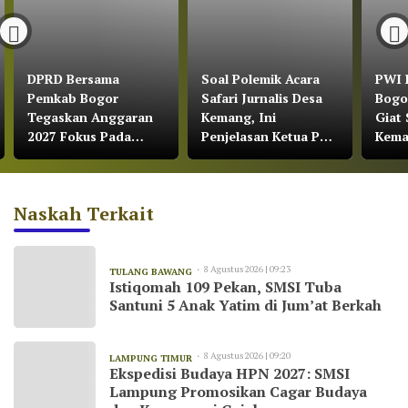
DPRD Bersama
Soal Polemik Acara
PWI 
Pemkab Bogor
Safari Jurnalis Desa
Bogo
Tegaskan Anggaran
Kemang, Ini
Giat 
2027 Fokus Pada
Penjelasan Ketua PWI
Kem
Pertumbuhan
Kabupaten Bogor
Ekonomi dan
Pemerataan
Naskah Terkait
Pembangunan
8 Agustus 2026 | 09:23
TULANG BAWANG
Istiqomah 109 Pekan, SMSI Tuba
Santuni 5 Anak Yatim di Jum’at Berkah
8 Agustus 2026 | 09:20
LAMPUNG TIMUR
Ekspedisi Budaya HPN 2027: SMSI
Lampung Promosikan Cagar Budaya