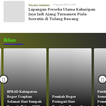
3 Agustus 2026 | 13:09
TULANG BAWANG
Lapangan Perseka Utama Kahuripan
Jaya Jadi Ajang Turnamen Piala
Soeratin di Tulang Bawang
Iklan
BPKAD Kabupaten
Publi
Bogor Ucapkan
Pemkab Bogor
Seme
Selamat Hari Sumpah
Peringati Hari
Pemu