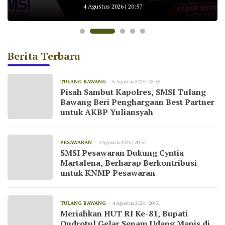
untuk AKBP Yuliansyah
Wisata Cakat Raya
KNMP Pesawaran
Tulang Bawang
Kemarau
4 Agustus 2026 | 20:57
Berita Terbaru
TULANG BAWANG
6 Agustus 2026 | 08:55
Pisah Sambut Kapolres, SMSI Tulang
Bawang Beri Penghargaan Best Partner
untuk AKBP Yuliansyah
PESAWARAN
4 Agustus 2026 | 20:57
SMSI Pesawaran Dukung Cyntia
Martalena, Berharap Berkontribusi
untuk KNMP Pesawaran
TULANG BAWANG
4 Agustus 2026 | 20:51
Meriahkan HUT RI Ke-81, Bupati
Qudrotul Gelar Senam Udang Manis di