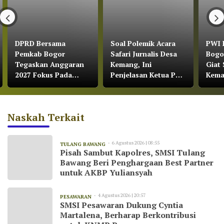
DPRD Bersama
Soal Polemik Acara
PWI 
Pemkab Bogor
Safari Jurnalis Desa
Bogo
Tegaskan Anggaran
Kemang, Ini
Giat 
2027 Fokus Pada
Penjelasan Ketua PWI
Kem
Pertumbuhan
Kabupaten Bogor
Ekonomi dan
Pemerataan
Naskah Terkait
Pembangunan
6 Agustus 2026 | 08:55
TULANG BAWANG
Pisah Sambut Kapolres, SMSI Tulang
Bawang Beri Penghargaan Best Partner
untuk AKBP Yuliansyah
4 Agustus 2026 | 20:57
PESAWARAN
SMSI Pesawaran Dukung Cyntia
Martalena, Berharap Berkontribusi