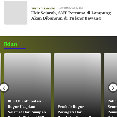
1 Agustus 2026 | 22:58
TULANG BAWANG
Ukir Sejarah, SNT Pertama di Lampung
Akan Dibangun di Tulang Bawang
Iklan
BPKAD Kabupaten
Publi
Bogor Ucapkan
Pemkab Bogor
Seme
Selamat Hari Sumpah
Peringati Hari
Pemu