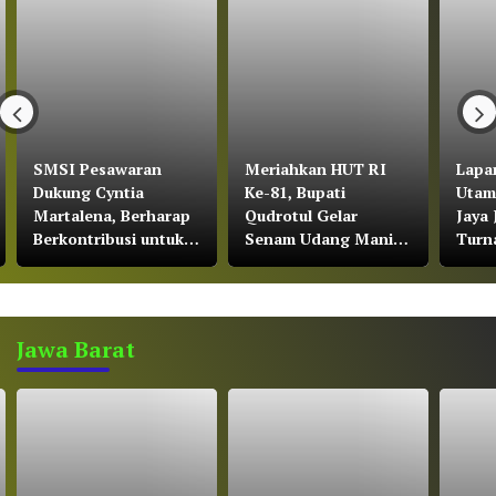
SMSI Pesawaran
Meriahkan HUT RI
Lapa
Dukung Cyntia
Ke-81, Bupati
Utam
Martalena, Berharap
Qudrotul Gelar
Jaya 
Berkontribusi untuk
Senam Udang Manis
Turn
KNMP Pesawaran
di Kawasan Wisata
Soera
Cakat Raya
Bawa
Jawa Barat