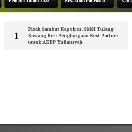
Pemuda Tahun 2025
Kesaktian Pancasila
Kabu
Pisah Sambut Kapolres, SMSI Tulang
1
Bawang Beri Penghargaan Best Partner
untuk AKBP Yuliansyah