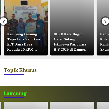
Kampung Gunung
DPRD Kab. Bogor
Bapp
Tapa Udik Salurkan
Gelar Sidang
Kola
BLT Dana Desa
Istimewa Paripurna
Kemi
Kepada 20 KPM
HJB 2026 di Kampung
Skem
Tahun 2026
Citalahab Desa
Malasari
Topik Khusus
Lampung