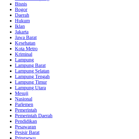
Bisnis
Bogor
Daerah
Hukum
Iklan
Jakarta
Jawa Barat
Kesehatan
Kota Metro
Kriminal
Lampung
Lampung Barat
Lampung Selatan
Lampung Tengah
Lampung Timur
Lampung Utara
Mesuji
Nasional
Parlemen
Pemerintah
Pemerintah Daerah
Pendidikan
Pesawaran
Pesisir Barat
Pringsewu