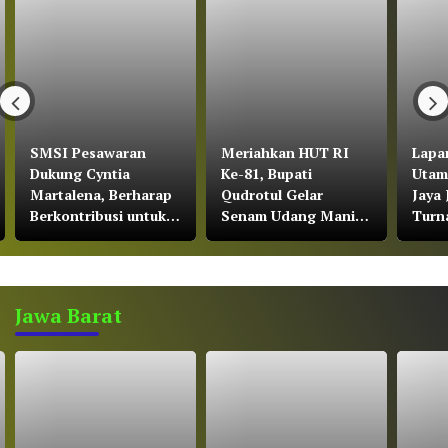
SMSI Pesawaran
Meriahkan HUT RI
Lapa
Dukung Cyntia
Ke-81, Bupati
Utam
Martalena, Berharap
Qudrotul Gelar
Jaya 
Berkontribusi untuk
Senam Udang Manis
Turn
KNMP Pesawaran
di Kawasan Wisata
Soera
Cakat Raya
Bawa
Jawa Barat