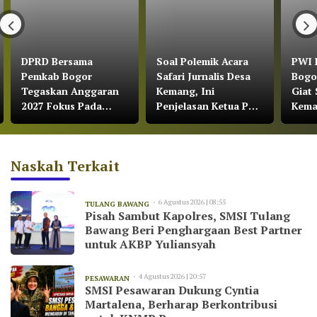
DPRD Bersama
Soal Polemik Acara
PWI 
Pemkab Bogor
Safari Jurnalis Desa
Bogo
Tegaskan Anggaran
Kemang, Ini
Giat 
2027 Fokus Pada
Penjelasan Ketua PWI
Kem
Pertumbuhan
Kabupaten Bogor
Ekonomi dan
Pemerataan
Naskah Terkait
Pembangunan
6 Agustus 2026 | 08:55
TULANG BAWANG
Pisah Sambut Kapolres, SMSI Tulang
Bawang Beri Penghargaan Best Partner
untuk AKBP Yuliansyah
4 Agustus 2026 | 20:57
PESAWARAN
SMSI Pesawaran Dukung Cyntia
Martalena, Berharap Berkontribusi