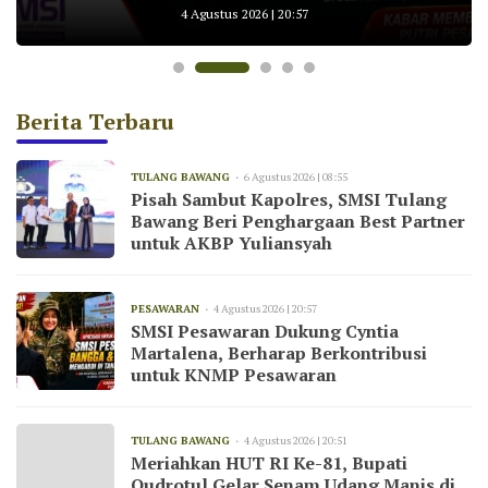
untuk AKBP Yuliansyah
Wisata Cakat Raya
KNMP Pesawaran
Tulang Bawang
Kemarau
4 Agustus 2026 | 20:57
Berita Terbaru
TULANG BAWANG
6 Agustus 2026 | 08:55
Pisah Sambut Kapolres, SMSI Tulang
Bawang Beri Penghargaan Best Partner
untuk AKBP Yuliansyah
PESAWARAN
4 Agustus 2026 | 20:57
SMSI Pesawaran Dukung Cyntia
Martalena, Berharap Berkontribusi
untuk KNMP Pesawaran
TULANG BAWANG
4 Agustus 2026 | 20:51
Meriahkan HUT RI Ke-81, Bupati
Qudrotul Gelar Senam Udang Manis di