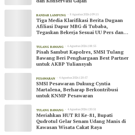
dan Konservasi Gajah
8 Agustus 2026 | 09:15
BANDAR LAMPUNG
Tiga Media Klarifikasi Berita Dugaan
Afiliasi Dapur MBG di Tubaba,
Tegaskan Bekerja Sesuai UU Pers dan
Kode Etik Jurnalistik
6 Agustus 2026 | 08:55
TULANG BAWANG
Pisah Sambut Kapolres, SMSI Tulang
Bawang Beri Penghargaan Best Partner
untuk AKBP Yuliansyah
4 Agustus 2026 | 20:57
PESAWARAN
SMSI Pesawaran Dukung Cyntia
Martalena, Berharap Berkontribusi
untuk KNMP Pesawaran
4 Agustus 2026 | 20:51
TULANG BAWANG
Meriahkan HUT RI Ke-81, Bupati
Qudrotul Gelar Senam Udang Manis di
Kawasan Wisata Cakat Raya