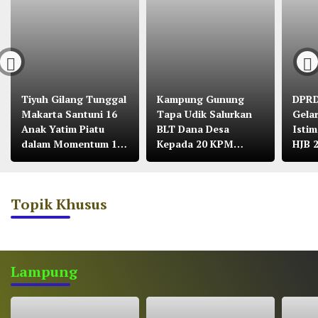
Tiyuh Gilang Tunggal
Kampung Gunung
DPRD
Makarta Santuni 16
Tapa Udik Salurkan
Gela
Anak Yatim Piatu
BLT Dana Desa
Isti
dalam Momentum 10
Kepada 20 KPM
HJB 
Muharram
Tahun 2026
Cita
Mala
Topik Khusus
Lampung