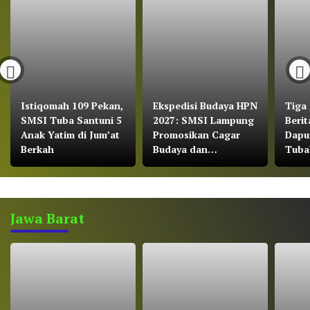
Istiqomah 109 Pekan,
Ekspedisi Budaya HPN
Tiga 
SMSI Tuba Santuni 5
2027: SMSI Lampung
Berit
Anak Yatim di Jum’at
Promosikan Cagar
Dapu
Berkah
Budaya dan
Tuba
Konservasi Gajah
Beke
Pers 
Jurna
Jawa Barat