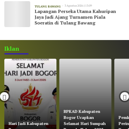
3 Agustus 2026 | 13:09
TULANG BAWANG
Lapangan Perseka Utama Kahuripan
Jaya Jadi Ajang Turnamen Piala
Soeratin di Tulang Bawang
Iklan
BPKAD Kabupaten
Bogor Ucapkan
Pemk
Hari Jadi Kabupaten
Selamat Hari Sumpah
Perin