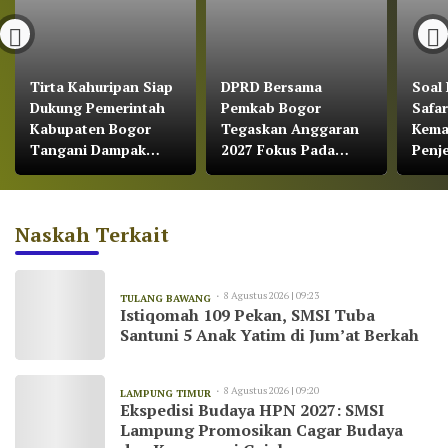
Tirta Kahuripan Siap
DPRD Bersama
Soal
Dukung Pemerintah
Pemkab Bogor
Safar
Kabupaten Bogor
Tegaskan Anggaran
Kema
Tangani Dampak
2027 Fokus Pada
Penj
Kemarau
Pertumbuhan
Kabu
Ekonomi dan
Pemerataan
Naskah Terkait
Pembangunan
8 Agustus 2026 | 09:23
TULANG BAWANG
Istiqomah 109 Pekan, SMSI Tuba
Santuni 5 Anak Yatim di Jum’at Berkah
8 Agustus 2026 | 09:20
LAMPUNG TIMUR
Ekspedisi Budaya HPN 2027: SMSI
Lampung Promosikan Cagar Budaya