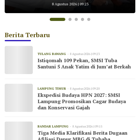
Bekerja Sesuai UU Pers dan Kode Etik
untuk AKBP Yuliansyah
KNMP Pesawaran
Konservasi Gajah
8 Agustus 2026 | 09:23
Jurnalistik
Berita Terbaru
TULANG BAWANG
8 Agustus 2026 | 09:23
Istiqomah 109 Pekan, SMSI Tuba
Santuni 5 Anak Yatim di Jum’at Berkah
LAMPUNG TIMUR
8 Agustus 2026 | 09:20
Ekspedisi Budaya HPN 2027: SMSI
Lampung Promosikan Cagar Budaya
dan Konservasi Gajah
BANDAR LAMPUNG
8 Agustus 2026 | 09:15
Tiga Media Klarifikasi Berita Dugaan
Afiliasi Dapur MBG di Tubaba,