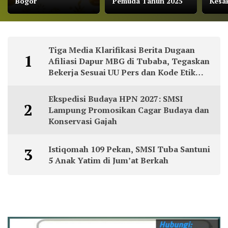
Bogor
Pemuda Tahun 2025
Kesak
Tiga Media Klarifikasi Berita Dugaan
1
Afiliasi Dapur MBG di Tubaba, Tegaskan
Bekerja Sesuai UU Pers dan Kode Etik
Jurnalistik
Ekspedisi Budaya HPN 2027: SMSI
2
Lampung Promosikan Cagar Budaya dan
Konservasi Gajah
Istiqomah 109 Pekan, SMSI Tuba Santuni
3
5 Anak Yatim di Jum’at Berkah